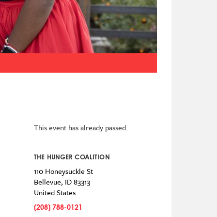
This event has already passed.
THE HUNGER COALITION
110 Honeysuckle St
Bellevue
,
ID
83313
United States
(208) 788-0121