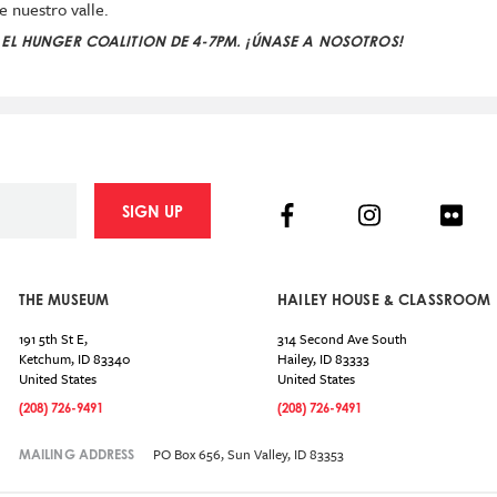
e nuestro valle.
 EL HUNGER COALITION DE 4-7PM. ¡ÚNASE A NOSOTROS!
Facebook
Instagram
Flick
SIGN UP
THE MUSEUM
HAILEY HOUSE & CLASSROOM
191 5th St E,
314 Second Ave South
Ketchum
,
ID
83340
Hailey
,
ID
83333
United States
United States
(208) 726-9491
(208) 726-9491
PO Box 656, Sun Valley, ID 83353
MAILING ADDRESS