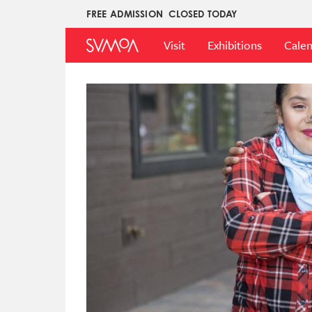
Skip
FREE ADMISSION
CLOSED TODAY
Upper
to
Main
Menu
main
Visit
Exhibitions
Cale
Menu
content
Image