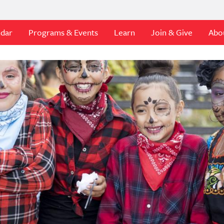
ndar
Programs & Events
Learn
Join & Give
Abo