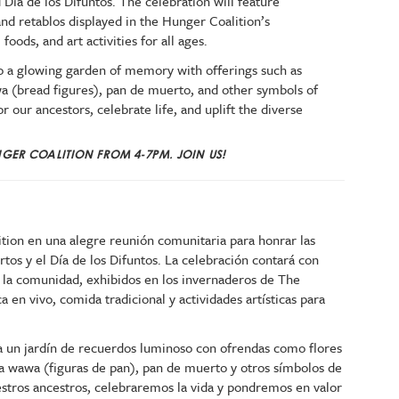
 Día de los Difuntos. The celebration will feature
nd retablos displayed in the Hunger Coalition’s
foods, and art activities for all ages.
 to a glowing garden of memory with offerings such as
wa (bread figures), pan de muerto, and other symbols of
our ancestors, celebrate life, and uplift the diverse
.
NGER COALITION FROM 4-7PM. JOIN US!
ion en una alegre reunión comunitaria para honrar las
rtos y el Día de los Difuntos. La celebración contará con
r la comunidad, exhibidos en los invernaderos de The
en vivo, comida tradicional y actividades artísticas para
ir a un jardín de recuerdos luminoso con ofrendas como flores
ta wawa (figuras de pan), pan de muerto y otros símbolos de
tros ancestros, celebraremos la vida y pondremos en valor